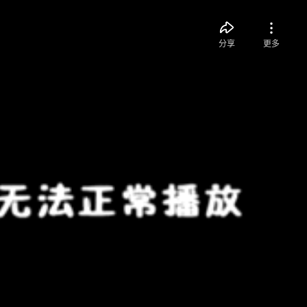
分享
更多