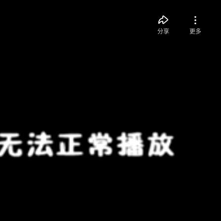
分享
更多