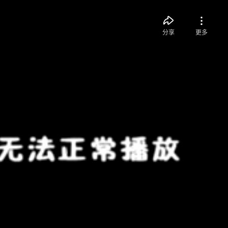
分享
更多