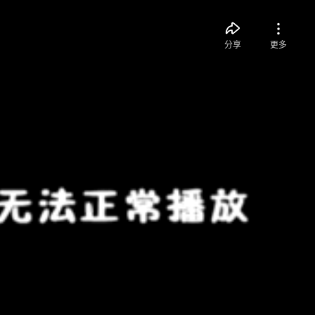
分享
更多