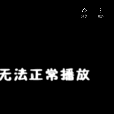
分享
更多