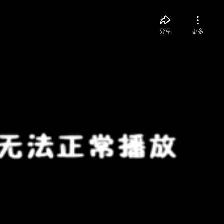
分享
更多