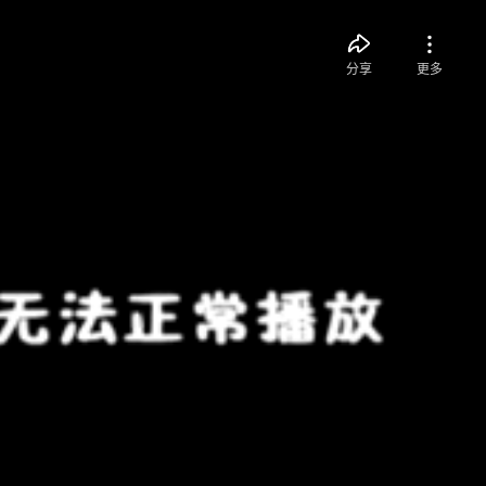
分享
更多