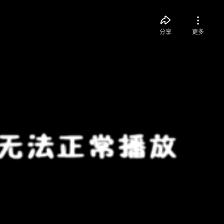
分享
更多