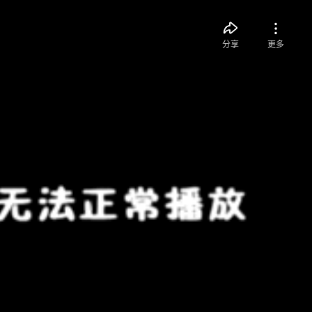
分享
更多