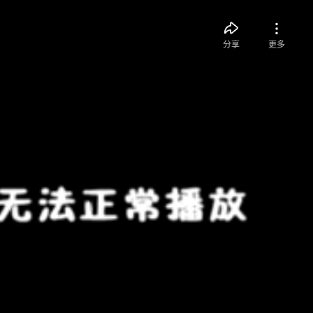
分享
更多