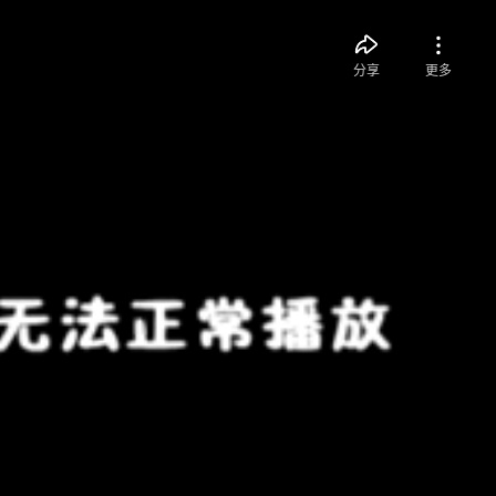
分享
更多