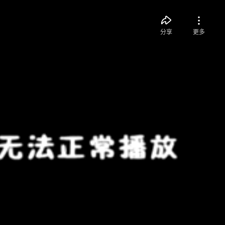
分享
更多