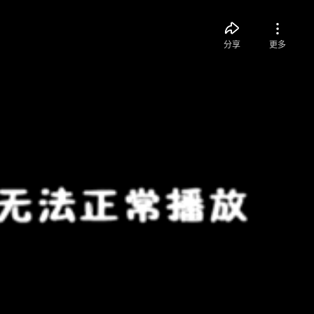
分享
更多