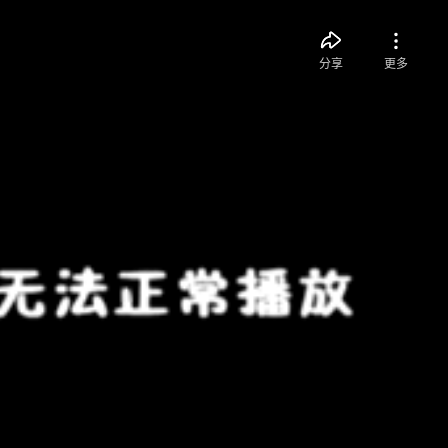
分享
更多