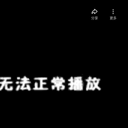
分享
更多