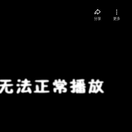
分享
更多