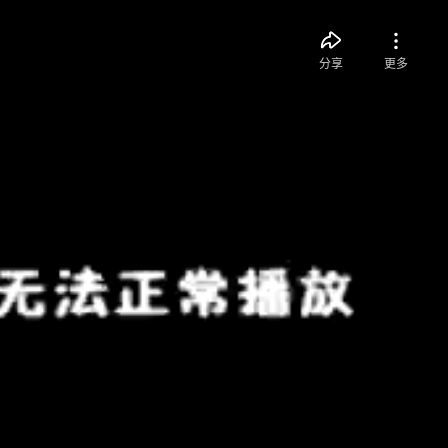
分享
更多