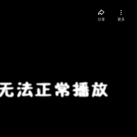
分享
更多