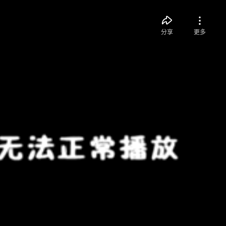
分享
更多