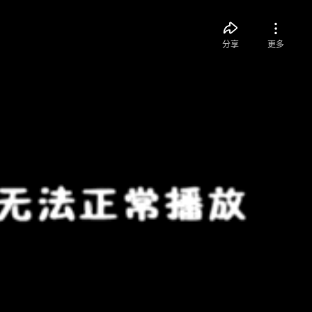
分享
更多