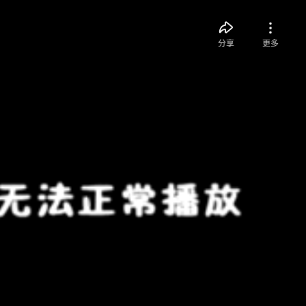
分享
更多