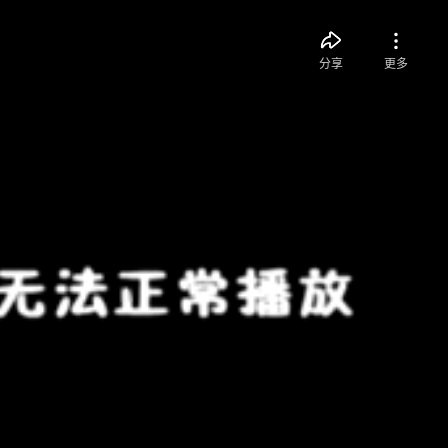
分享
更多