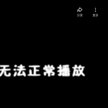
分享
更多