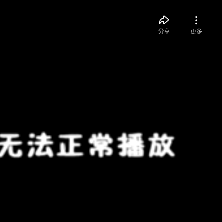
分享
更多