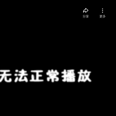
分享
更多