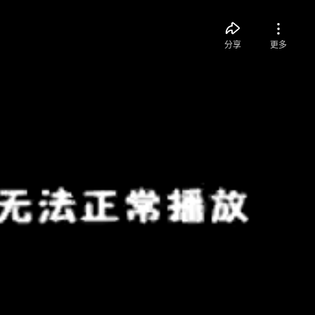
分享
更多