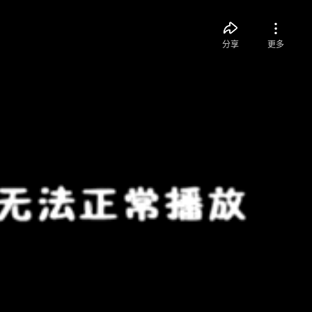
分享
更多