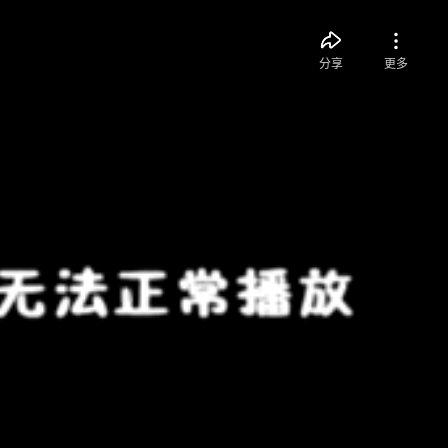
分享
更多