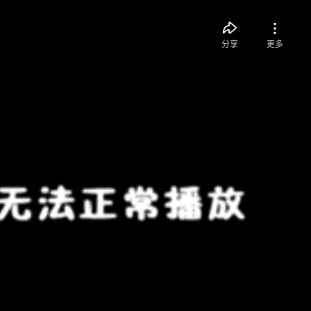
分享
更多