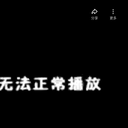
分享
更多