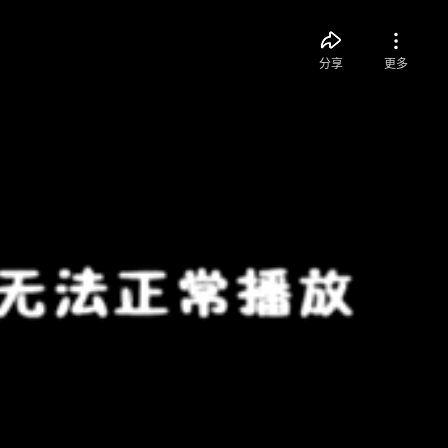
分享
更多