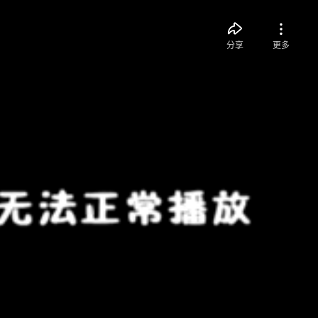
分享
更多