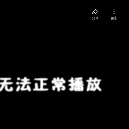
分享
更多