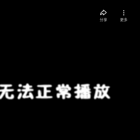
分享
更多