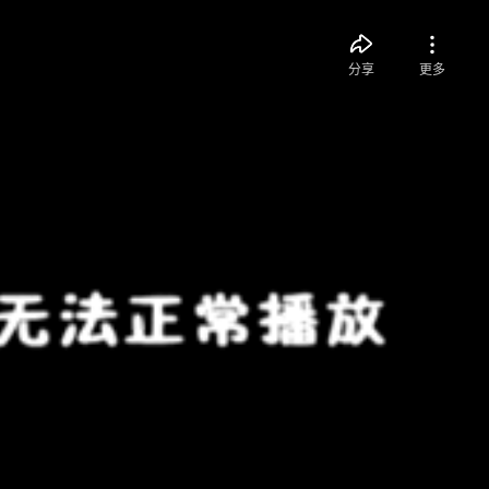
分享
更多