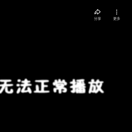
分享
更多