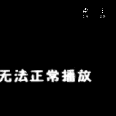
分享
更多