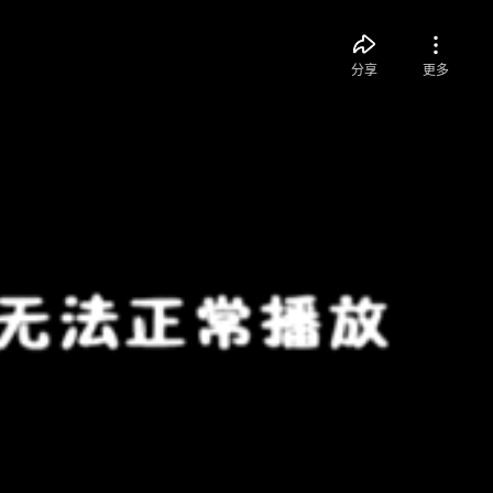
分享
更多