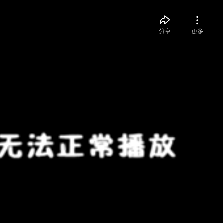
分享
更多