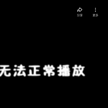
分享
更多