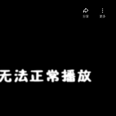
分享
更多