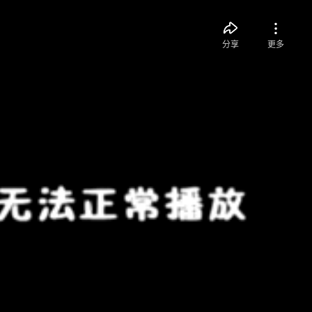
分享
更多