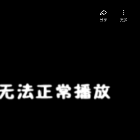
分享
更多