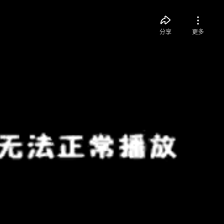
分享
更多