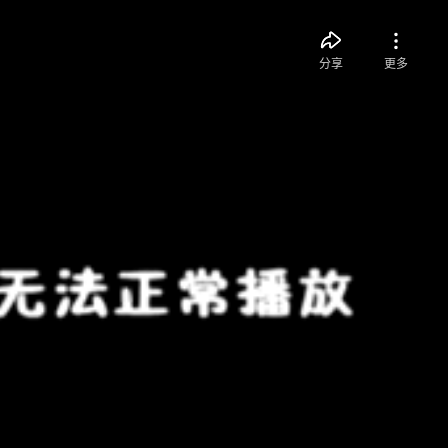
分享
更多