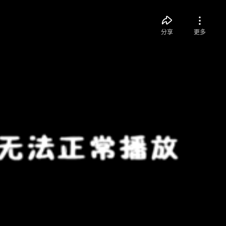
分享
更多