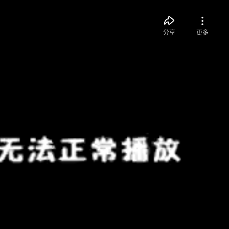
分享
更多