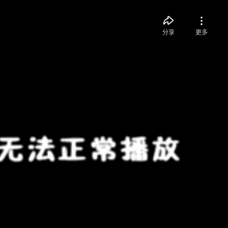
分享
更多