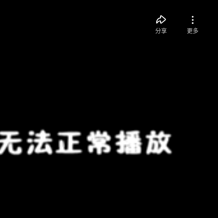
分享
更多