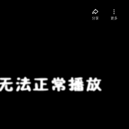
分享
更多